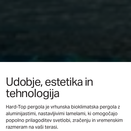
Udobje, estetika in
tehnologija
Hard-Top pergola je vrhunska bioklimatska pergola z
aluminijastimi, nastavljivimi lamelami, ki omogočajo
popolno prilagoditev svetlobi, zračenju in vremenskim
razmeram na vaši terasi.